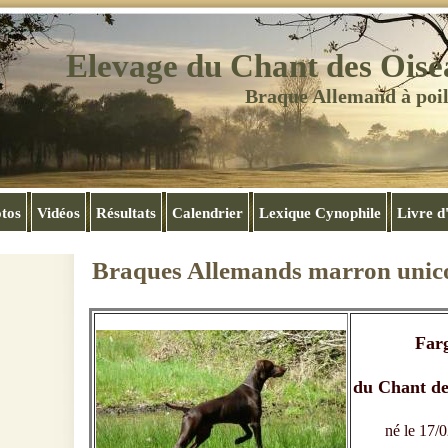
Elevage du Chant des Ois
Braque Allemand à poil
tos
Vidéos
Résultats
Calendrier
Lexique Cynophile
Livre d
Braques Allemands marron unic
Far
du Chant de
né le 17/