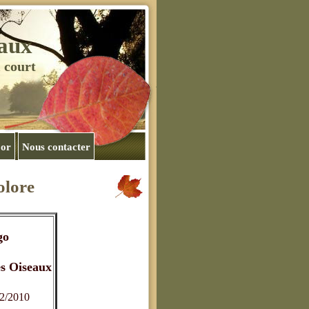
eaux
 court
'or
Nous contacter
olore
go
s Oiseaux
02/2010